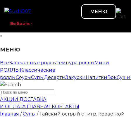
МЕНЮ
Выбрать
×
МЕНЮ
Все
Запечённые роллы
Темпура роллы
Мини
РОЛЛЫ
Классические
роллы
Соусы
Супы
Десерты
Закуски
Напитки
Вок
Суши
АКЦИИ
ДОСТАВКА
И ОПЛАТА
ГЛАВНАЯ
КОНТАКТЫ
Главная
/
Супы
/ Тайский острый с тигр. креветкой