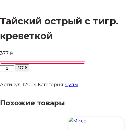
Тайский острый с тигр.
креветкой
377 ₽
Количество
377 ₽
товара
Тайский
Артикул:
17004
Категория:
Супы
острый
с
Похожие товары
тигр.
креветкой