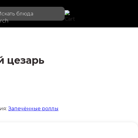
Искать блюда
й цезарь
ия:
Запечённые роллы