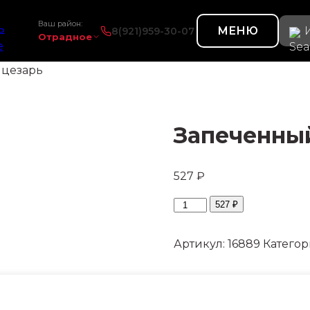
Ваш район:
МЕНЮ
8(921)959-30-07
Отрадное
 цезарь
Запеченны
527 ₽
Количество
527 ₽
товара
Запеченный
Артикул:
16889
Категор
цезарь