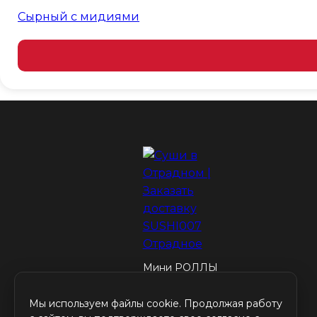
Сырный с мидиями
Мини РОЛЛЫ
Темпура роллы
Классические роллы
Мы используем файлы cookie. Продолжая работу
Запечённые роллы
Соусы