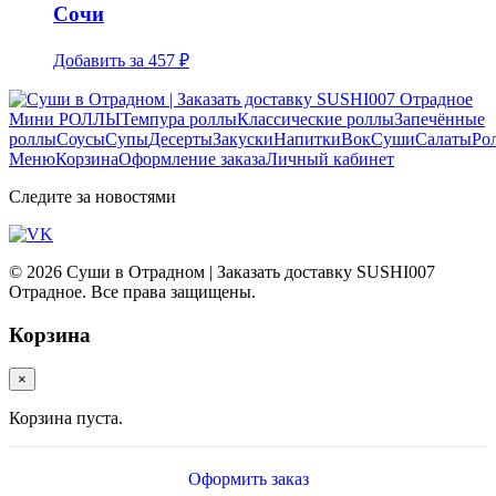
Сочи
Добавить за
457 ₽
Мини РОЛЛЫ
Темпура роллы
Классические роллы
Запечённые
роллы
Соусы
Супы
Десерты
Закуски
Напитки
Вок
Суши
Салаты
Ро
Меню
Корзина
Оформление заказа
Личный кабинет
Следите за новостями
© 2026 Суши в Отрадном | Заказать доставку SUSHI007
Отрадное. Все права защищены.
Корзина
×
Корзина пуста.
Оформить заказ