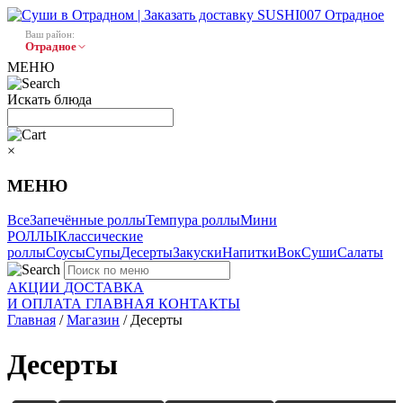
Ваш район:
Отрадное
МЕНЮ
Искать блюда
×
МЕНЮ
Все
Запечённые роллы
Темпура роллы
Мини
РОЛЛЫ
Классические
роллы
Соусы
Супы
Десерты
Закуски
Напитки
Вок
Суши
Салаты
АКЦИИ
ДОСТАВКА
И ОПЛАТА
ГЛАВНАЯ
КОНТАКТЫ
Главная
/
Магазин
/ Десерты
Десерты