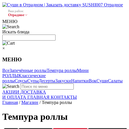
Ваш район:
Отрадное
МЕНЮ
Искать блюда
×
МЕНЮ
Все
Запечённые роллы
Темпура роллы
Мини
РОЛЛЫ
Классические
роллы
Соусы
Супы
Десерты
Закуски
Напитки
Вок
Суши
Салаты
АКЦИИ
ДОСТАВКА
И ОПЛАТА
ГЛАВНАЯ
КОНТАКТЫ
Главная
/
Магазин
/ Темпура роллы
Темпура роллы