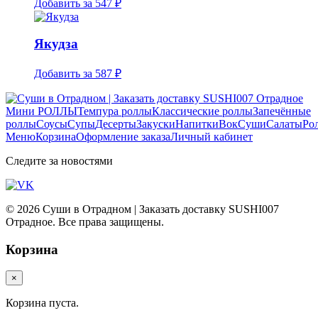
Добавить за
547 ₽
Якудза
Добавить за
587 ₽
Мини РОЛЛЫ
Темпура роллы
Классические роллы
Запечённые
роллы
Соусы
Супы
Десерты
Закуски
Напитки
Вок
Суши
Салаты
Ро
Меню
Корзина
Оформление заказа
Личный кабинет
Следите за новостями
© 2026 Суши в Отрадном | Заказать доставку SUSHI007
Отрадное. Все права защищены.
Корзина
×
Корзина пуста.