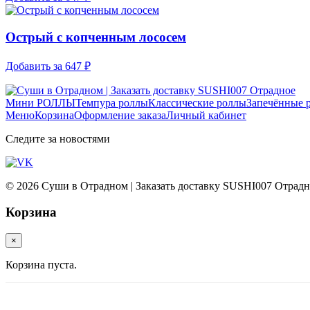
Острый с копченным лососем
Добавить за
647 ₽
Мини РОЛЛЫ
Темпура роллы
Классические роллы
Запечённые 
Меню
Корзина
Оформление заказа
Личный кабинет
Следите за новостями
© 2026 Суши в Отрадном | Заказать доставку SUSHI007 Отрадн
Корзина
×
Корзина пуста.