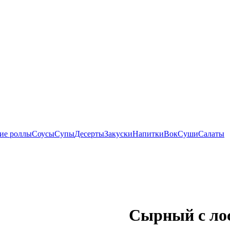
ие роллы
Соусы
Супы
Десерты
Закуски
Напитки
Вок
Суши
Салаты
Сырный с ло