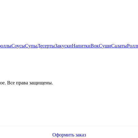
роллы
Соусы
Супы
Десерты
Закуски
Напитки
Вок
Суши
Салаты
Ролл
ое. Все права защищены.
Оформить заказ